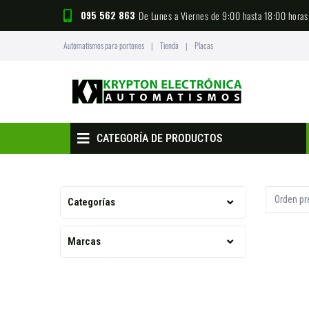
095 562 863
De Lunes a Viernes de 9:00 hasta 18:00 horas
Automatismos para portones
Tienda
Placas
|
|
CATEGORÍA DE PRODUCTOS
Categorías
Marcas