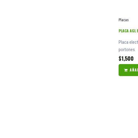
Placas
PLACA AGL 
Placa elec
portones.
$
1,500
AÑA